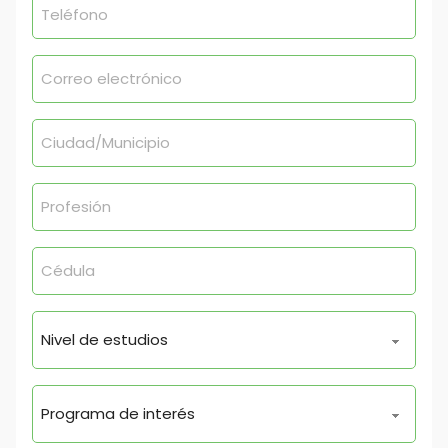
(Obligatorio)
Correo
electrónico
(Obligatorio)
Ciudad/Municipio
(Obligatorio)
Profesión
Cédula
Nivel
de
estudios
Programa
de
interés